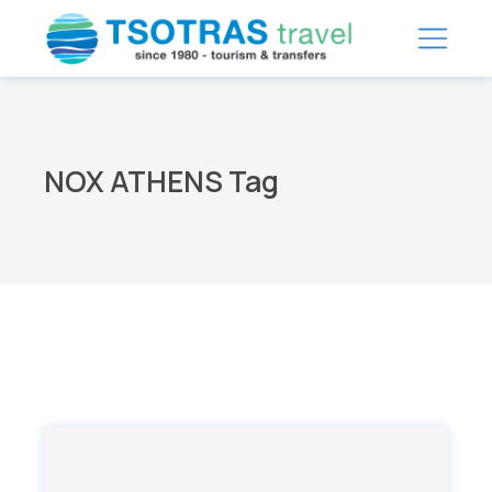
Skip
to
the
content
NOX ATHENS Tag