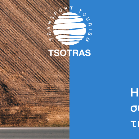
Η
σ
τ