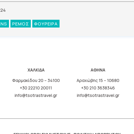
024
ENS
ΡΕΜΟΣ
ΦΟΥΡΕΙΡΑ
ΧΑΛΚΙΔΑ
ΑΘΗΝΑ
Φαρμακίδου 20 – 34100
Αραχώβης 15 – 10680
+30 22210 20011
+30 210 3638346
info@tsotrastravel.gr
info@tsotrastravel.gr