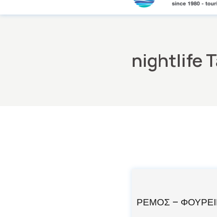
Skip
to
the
content
nightlife 
ΡΕΜΟΣ – ΦΟΥΡΕΙ