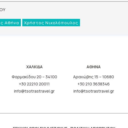
ΙΟΥ
ες Αθήνα
Χρήστος Νικολόπουλος
ΧΑΛΚΙΔΑ
ΑΘΗΝΑ
Φαρμακίδου 20 – 34100
Αραχώβης 15 – 10680
+30 22210 20011
+30 210 3638346
info@tsotrastravel.gr
info@tsotrastravel.gr