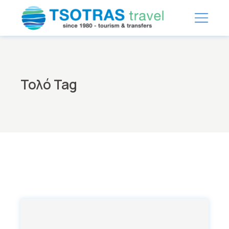
Skip
to
the
content
Τολό Tag