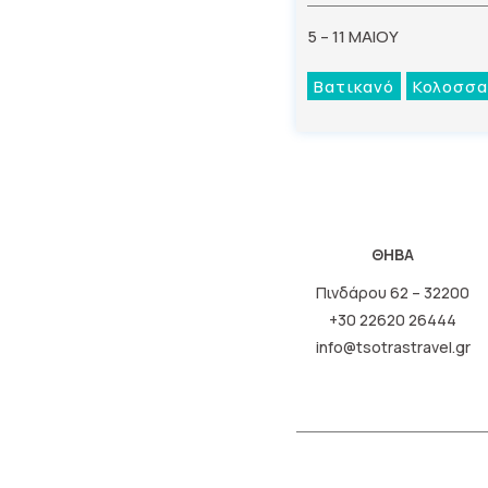
5 – 11 ΜΑΙΟΥ
Βατικανό
Κολοσσα
ΘΗΒΑ
Πινδάρου 62 – 32200
+30 22620 26444
info@tsotrastravel.gr