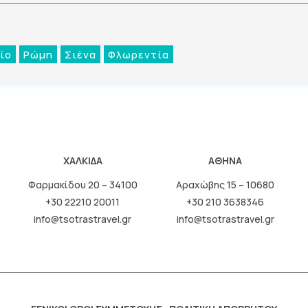
ίο
Ρώμη
Σιένα
Φλωρεντία
ΧΑΛΚΙΔΑ
ΑΘΗΝΑ
Φαρμακίδου 20 – 34100
Αραχώβης 15 – 10680
+30 22210 20011
+30 210 3638346
info@tsotrastravel.gr
info@tsotrastravel.gr