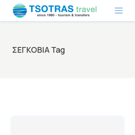
Skip
to
the
content
ΣΕΓΚΟΒΙΑ Tag