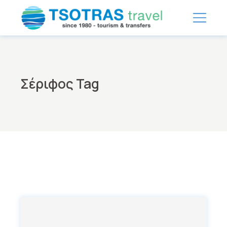
Skip
to
the
content
Σέριφος Tag