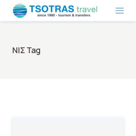
Skip
to
the
content
ΝΙΣ Tag