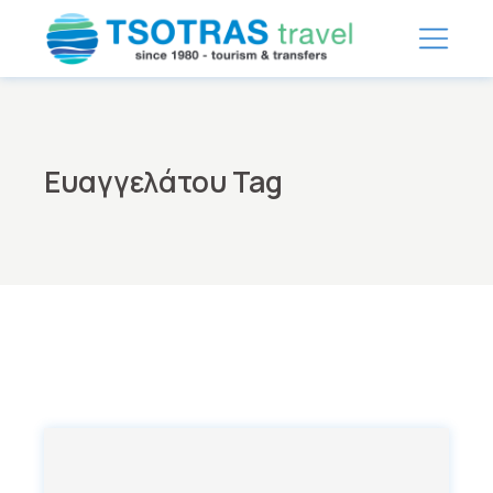
Skip
to
the
content
Ευαγγελάτου Tag