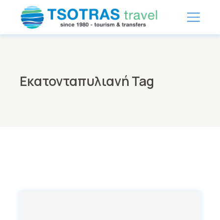
Skip
to
the
content
Εκατονταπυλιανή Tag