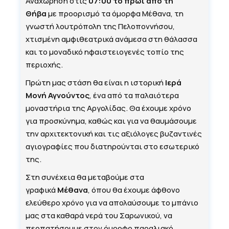
Αναχώρηση στις
07:00 το πρωί από τη
Θήβα
με προορισμό τα όμορφα Μέθανα, τη
γνωστή λουτρόπολη της Πελοποννήσου,
χτισμένη αμφιθεατρικά ανάμεσα στη θάλασσα
και το μοναδικό ηφαιστειογενές τοπίο της
περιοχής.
Πρώτη μας στάση θα είναι η ιστορική
Ιερά
Μονή Αγνούντος
, ένα από τα παλαιότερα
μοναστήρια της Αργολίδας. Θα έχουμε χρόνο
για προσκύνημα, καθώς και για να θαυμάσουμε
την αρχιτεκτονική και τις αξιόλογες βυζαντινές
αγιογραφίες που διατηρούνται στο εσωτερικό
της.
Στη συνέχεια θα μεταβούμε στα
γραφικά
Μέθανα
, όπου θα έχουμε άφθονο
ελεύθερο χρόνο για να απολαύσουμε το μπάνιο
μας στα καθαρά νερά του Σαρωνικού, να
περπατήσουμε στον όμορφο παραλιακό