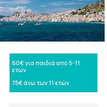
60€ για παιδιά από 5-11
ετών
75€ άνω των 11 ετών